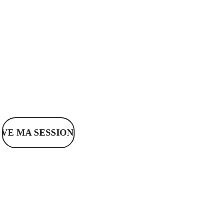
ancrer la progression et
favoriser le
changement. Et créer
de la Ré onance dans
tous les domaines de
vie.
RVE MA SESSION OFFERTE